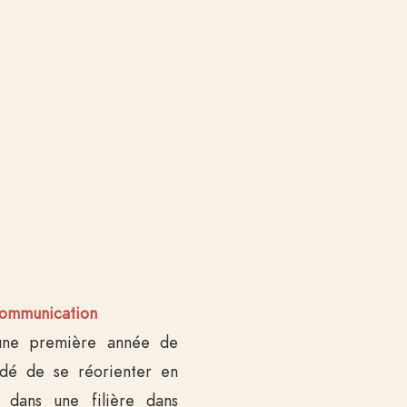
NOUS AIDER
MÉDIAS
Communication
 une première année de
idé de se réorienter en
 dans une filière dans